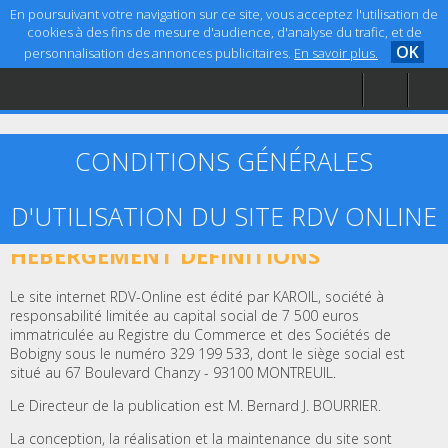
En poursuivant votre navigation sur ce site, vous acceptez l'utilisation de
cookies à des fins de mesure d'audience, d'analyse du trafic, et de
OK
personnalisation des annonces publicitaires.
En savoir plus.
Accueil
Aide
Mentions légales
CONDITIONS GÉNÉRALES
D'UTILISATION DU SITE RDV ONLINE
ARTICLE 1 – ÉDITEUR, CRÉATION ET
HÉBERGEMENT DÉFINITIONS
Le site internet RDV-Online est édité par KAROIL, société à
responsabilité limitée au capital social de 7 500 euros
immatriculée au Registre du Commerce et des Sociétés de
Bobigny sous le numéro 329 199 533, dont le siège social est
situé au 67 Boulevard Chanzy - 93100 MONTREUIL.
Le Directeur de la publication est M. Bernard J. BOURRIER.
La conception, la réalisation et la maintenance du site sont